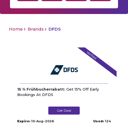
Home
Brands
DFDS
Verified
15 % Frühbucherrabatt:
Get 15% Off Early
Bookings At DFDS
Get Deal
Expire:
10-Aug-2026
Used:
124